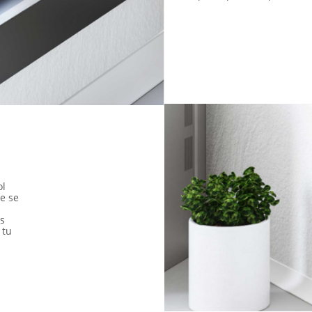
n
ol
ue se
s
 tu