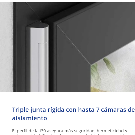
Triple junta rígida con hasta 7 cámaras de
aislamiento​
El perfil de la i30 asegura más seguridad, hermeticidad y