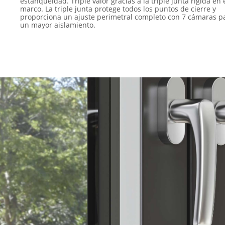
estanqueidad. Triple valor gracias a la triple junta rígida en 
marco. La triple junta protege todos los puntos de cierre y
proporciona un ajuste perimetral completo con 7 cámaras p
un mayor aislamiento.