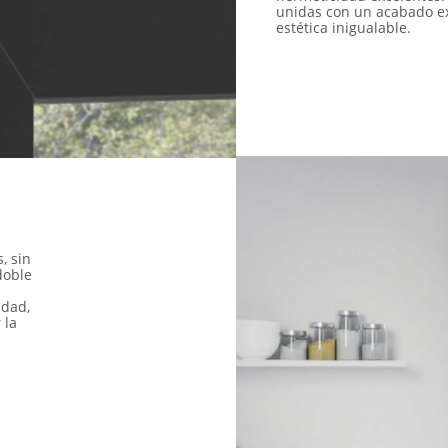
unidas con un acabado e
estética inigualable.
, sin
doble
idad,
 la