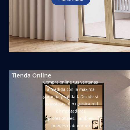
Tienda Online
Compra online tus ventanas
a medida con la máxima
garantía y calidad. Decide si
las instalas tú o nuestra red
de montadores
profesionales. También
puedes elaborar un