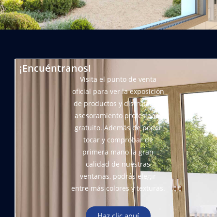
¡Encuéntranos!
Visita el punto de venta
oficial para ver la exposición
de productos y disfrutar de
asesoramiento profesional
gratuito. Además de poder
tocar y comprobar de
primera mano la gran
calidad de nuestras
ventanas, podrás elegir
entre más colores y texturas.
Haz clic aquí