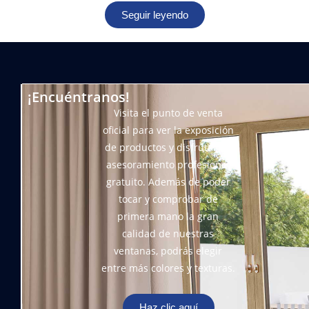
Seguir leyendo
¡Encuéntranos!
Visita el punto de venta
oficial para ver la exposición
de productos y disfrutar de
asesoramiento profesional
gratuito. Además de poder
tocar y comprobar de
primera mano la gran
calidad de nuestras
ventanas, podrás elegir
entre más colores y texturas.
Haz clic aquí