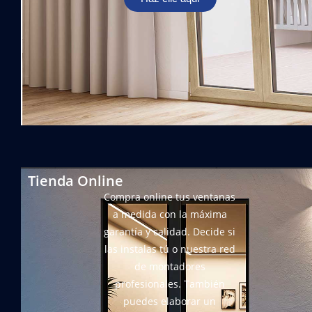
Tienda Online
Compra online tus ventanas
a medida con la máxima
garantía y calidad. Decide si
las instalas tú o nuestra red
de montadores
profesionales. También
puedes elaborar un